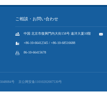
章を使用する、商業活動で「馳名商標」の文字を使用する、商標の実施
義、住所又はその他の登録書誌事項を勝手に変更する、未登録の商標を
履行しない、商標印刷の管理義務を履行しない、悪意の商標出願である
化し、関連研修に力を入れ、『基準』の実施を推進する。同時に、指導
を絶えずに改善し、法執行による保護レベルを向上させ、知的財産権の
する。

返回列表
北京知的財産権裁判所が『商業秘密侵害民事訴...
ご相談・お問い合わせ