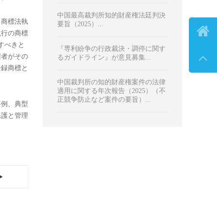

アクセスランキング
プリント

第1回WIPOグローバル・アワードが
発表 中国の受賞企業数が最多...
断基準』
商標法改正 商標の管理と保護を強
化 ...
の立法趣旨
中国最高裁判所知的財産権法廷判決
産権の創
要旨（2025）（専利権帰属・侵害案
定は、商標
件）...
る。
中国最高裁判所知的財産権法廷判決
、商標法執
要旨（2025）...
現行の商標
すべきと
『専利紛争の行政裁決・調停に関す