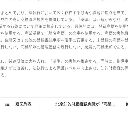
ルの向上を図るために、国家知識産権局が『商標の一般的違法行為の判
為の判断基準を統一した。
要な役割を果たしている。『商標法』は、第一条で商標管理の強化をそ
めている。『知的財産権強国建設綱要（2021-2035年）』は「知的財
上させる」としている。商標管理の秩序の規範化をめぐる『基準』の制
的に必要であるだけでなく、知的財産権強国建設の具体的な措置でもあ
、まとめており、法執行において広く存在する顕著な課題に焦点を当て
見性の高い商標管理規則を提供している。『基準』は35条からなり、
反する行為について詳細に規定している。具体的には、登録商標を使用