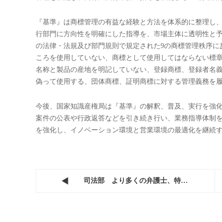
『商標の一般的違法行為の判断基準』が公布

時間：2021-12-31
先頃、商標管理の強化、法執行基準の統一化、法執行レベ
（以下、『基準』という）を公布し、商標管理秩序違反行
商標管理は中国商標法体系において重要な地位にあり、重
の一つとし、特に章を設けて商標使用の管理について規定を定
造、活用、保護、管理並びにサービスレベルを全面的に向
管理を強化し、商標法執行業務の指導を強化する上で実際
『基準』は商標管理の有益な経験と方法を体系的に整理し
行部門に方向性を明確にした指導を、市場主体に透明性と予
の法律・法規及び部門規則で規定された9の商標管理秩序に