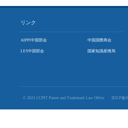
ころを使用していない、商標として使用してはならない標
名称と製品の産地を明記していない、登録商標、登録者名
偽って使用する、団体商標、証明商標に対する管理義務を
今後、国家知識産権局は『基準』の解釈、普及、実行を強
案件の公表や行政返答などを引き続き行い、業務指導体制
を強化し、イノベーション環境と営業環境の最適化を継続

司法部 より多くの弁護士、特に優秀な若手弁...
リンク