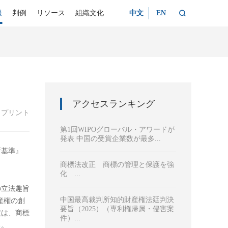

報
判例
リソース
組織文化
中文
EN