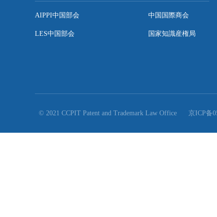

ネットワーク セキュリティ法が賛成多数で可決...
リンク
AIPPI中国部会
中国国際商会
LES中国部会
国家知識産権局