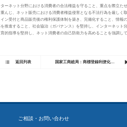
する意見を公布
ける消費者権利保護の強化についての意見』を公布し、ネット上の重
法執行を展開し、ネット上の権利侵害、ニセモノ販売行為を効果的に取
、ネット経済を成長させながら規範化し、健全で秩序あるネット経済を
ターネット分野における消費者の合法権益を守ること、重点を際立た
を重んじ、ネット販売における消費者権益侵害となる不法行為を厳しく
ライン受付と商品販売後の権利保護体制を築き、完備化すること、情報
築を推進すること、社会協治（ガバナンス）を堅持し、インターネット
教育的指導を堅持し、ネット消費者の自己防衛力を高めることを強調し