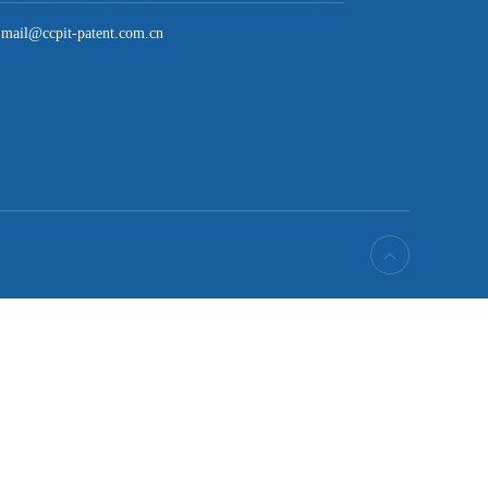
北京高裁 知的財産権保護に関する

典型的判例を発表...
mail@ccpit-patent.com.cn