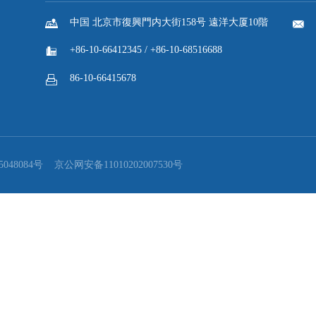

返回列表
国家工商総局：商標登録利便化改革が評価され...
ご相談・お問い合わせ

中国 北京市復興門内大街158号 遠洋大厦10階

+86-10-66412345 / +86-10-68516688

86-10-66415678
