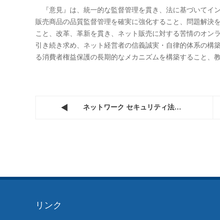
国家工商総局がネット消費者の権利保護に関

時間：2016-11-14
先頃、国家工商行政管理総局が『インターネット分野にお
おける消費者権利保護について、約3年をかけて監督管理と
り、ネット消費者の権利保護作業を一層レベルアップさせ
した。
『意見』は、統一的な監督管理を貫き、法に基づいてイン
販売商品の品質監督管理を確実に強化すること、問題解決
こと、改革、革新を貫き、ネット販売に対する苦情のオン
引き続き求め、ネット経営者の信義誠実・自律的体系の構
る消費者権益保護の長期的なメカニズムを構築すること、