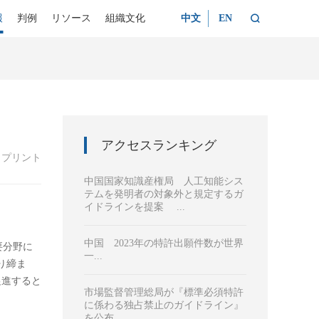

報
判例
リソース
組織文化
中文
EN