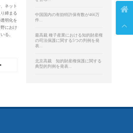

アクセスランキング
プリント

中国国家知識産権局 人工知能シス
テムを発明者の対象外と規定するガ
イドラインを提案 ...
中国 2023年の特許出願件数が世界
要分野に
一...
り締ま
促進すると
市場監督管理総局が『標準必須特許
に係わる独占禁止のガイドライン』
を公布...
せ、ネット
取り締まる
中国国内の有効特許保有数が466万
件...
の透明化を
分野におけ
ている。
最高裁 種子産業における知的財産権
の司法保護に関する5つの判例を発
表...