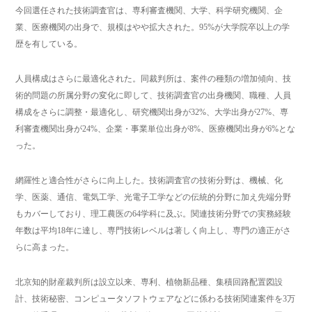
今回選任された技術調査官は、専利審査機関、大学、科学研究機関、企
業、医療機関の出身で、規模はやや拡大された。95%が大学院卒以上の学
歴を有している。
人員構成はさらに最適化された。同裁判所は、案件の種類の増加傾向、技
術的問題の所属分野の変化に即して、技術調査官の出身機関、職種、人員
構成をさらに調整・最適化し、研究機関出身が32%、大学出身が27%、専
利審査機関出身が24%、企業・事業単位出身が8%、医療機関出身が6%とな
った。
網羅性と適合性がさらに向上した。技術調査官の技術分野は、機械、化
学、医薬、通信、電気工学、光電子工学などの伝統的分野に加え先端分野
もカバーしており、理工農医の64学科に及ぶ。関連技術分野での実務経験
年数は平均18年に達し、専門技術レベルは著しく向上し、専門の適正がさ
らに高まった。
北京知的財産裁判所は設立以来、専利、植物新品種、集積回路配置図設
計、技術秘密、コンピュータソフトウェアなどに係わる技術関連案件を3万