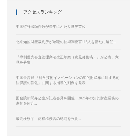
アクセスランキング
中国特許出願件数が長年にわたり世界首位...
北京知的財産裁判所が兼職の技術調査官116人を新たに選任...
『専利優先審査管理弁法改正草案（意見募集稿）』が公表、意
見を募集...
中国最高裁 「科学技術イノベーションの知的財産権に対する司
法保護の強化」に関する指導的判例を発表...
国務院新聞弁公室が記者会見を開催 2025年の知的財産業務の
進捗を紹介...
最高検察庁 商標権侵害の処罰を強化...