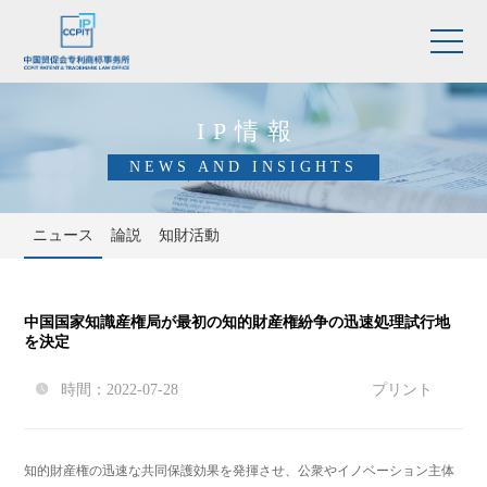
IP情報
NEWS AND INSIGHTS
ニュース
論説
知財活動
中国国家知識産権局が最初の知的財産権紛争の迅速処理試行地
を決定
時間：2022-07-28
プリント

知的財産権の迅速な共同保護効果を発揮させ、公衆やイノベーション主体