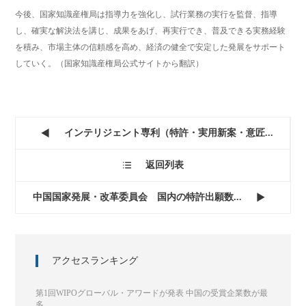
今後、国家知識産権局は指導力を強化し、試行業務の実行を監督、指導
し、確実な解決法を講じ、成果をあげ、再実行でき、普及できる実務経験
を積み、市場主体の信頼感を高め、経済の健全で安定した発展をサポート
していく。（国家知識産権局公式サイトから翻訳）
インテリジェント専利（特許・実用新案・意匠...

返回列表

中国国家発展・改革委員会 国内の特許出願数...

アクセスランキング
第1回WIPOグローバル・アワードが発表 中国の受賞企業数が最
多...