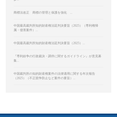
商標法改正 商標の管理と保護を強化 ...
中国最高裁判所知的財産権法廷判決要旨（2025）（専利権帰
属・侵害案件）...
中国最高裁判所知的財産権法廷判決要旨（2025）...
『専利紛争の行政裁決・調停に関するガイドライン』が意見募
集...
中国裁判所の知的財産権案件の法律適用に関する年次報告
（2025）（不正競争防止など案件の要旨）...