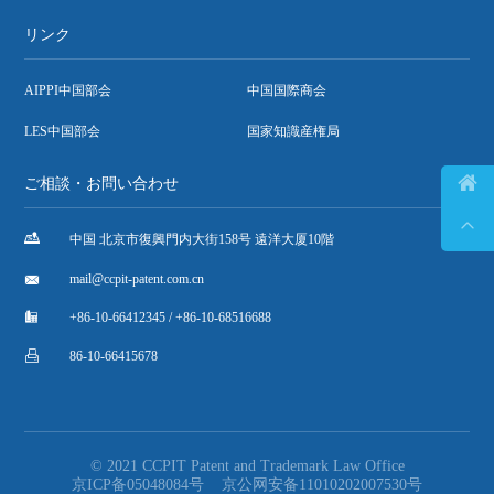
リンク
AIPPI中国部会
中国国際商会
LES中国部会
国家知識産権局

ご相談・お問い合わせ


中国 北京市復興門内大街158号 遠洋大厦10階

mail@ccpit-patent.com.cn

+86-10-66412345 / +86-10-68516688

86-10-66415678
© 2021 CCPIT Patent and Trademark Law Office
京ICP备05048084号
京公网安备11010202007530号