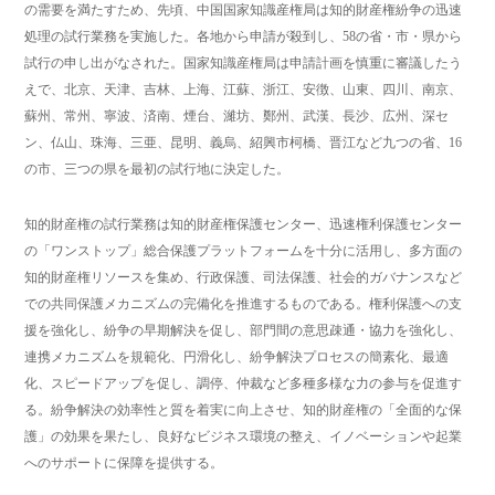
の需要を満たすため、先頃、中国国家知識産権局は知的財産権紛争の迅速
処理の試行業務を実施した。各地から申請が殺到し、58の省・市・県から
試行の申し出がなされた。国家知識産権局は申請計画を慎重に審議したう
えで、北京、天津、吉林、上海、江蘇、浙江、安徴、山東、四川、南京、
蘇州、常州、寧波、済南、煙台、濰坊、鄭州、武漢、長沙、広州、深セ
ン、仏山、珠海、三亜、昆明、義烏、紹興市柯橋、晋江など九つの省、16
の市、三つの県を最初の試行地に決定した。
知的財産権の試行業務は知的財産権保護センター、迅速権利保護センター
の「ワンストップ」総合保護プラットフォームを十分に活用し、多方面の
知的財産権リソースを集め、行政保護、司法保護、社会的ガバナンスなど
での共同保護メカニズムの完備化を推進するものである。権利保護への支
援を強化し、紛争の早期解決を促し、部門間の意思疎通・協力を強化し、
連携メカニズムを規範化、円滑化し、紛争解決プロセスの簡素化、最適
化、スピードアップを促し、調停、仲裁など多種多様な力の参与を促進す
る。紛争解決の効率性と質を着実に向上させ、知的財産権の「全面的な保
護」の効果を果たし、良好なビジネス環境の整え、イノベーションや起業
へのサポートに保障を提供する。