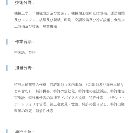
技術分野：
機械工学、「機械設計及び製造」、機械加工技術及び設備、運送機関
及びエンジン、紡績及び製紙、印刷、空調設備及び冷却設備、食品加
工設備及び技術、農業機械
作業言語：
中国語、英語
担当分野：
特許出願書類の作成、特許出願（国内出願、PCT出願及び海外出願な
どを含む）、特許再審、特許の無効化、特許権の確認訴訟、特許権侵
害訴訟、特許権侵害の法律アドバイスの提供、特許検索、 パテント・
ポートフォリオ管理、第三者意見・世論、特許の掘り起し、特許出願
政策の制定、新規性検索
専門団体：