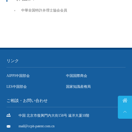
中華全国特許弁理士協会会員
リンク
AIPPI中国部会
中国国際商会
LES中国部会
国家知識産権局

ご相談・お問い合わせ


中国 北京市復興門内大街158号 遠洋大厦10階

mail@ccpit-patent.com.cn