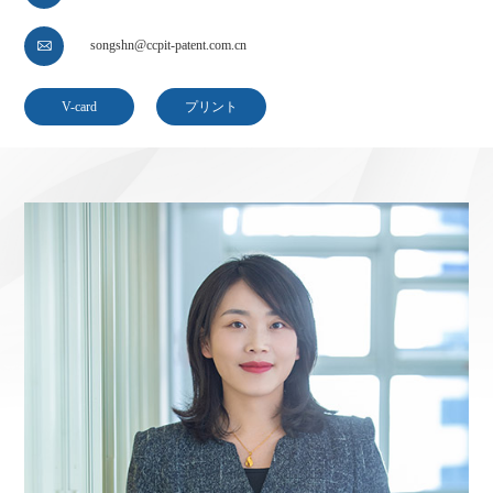
songshn@ccpit-patent.com.cn

V-card
プリント