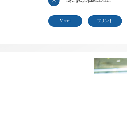

fuych@ccpit-patent.com.cn
V-card
プリント