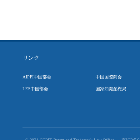
リンク
AIPPI中国部会
中国国際商会
LES中国部会
国家知識産権局