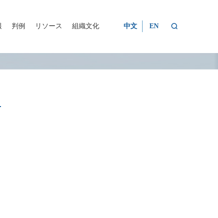

報
判例
リソース
組織文化
中文
EN