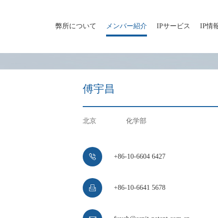
弊所について
メンバー紹介
IPサービス
IP情
傅宇昌
北京
化学部

+86-10-6604 6427

+86-10-6641 5678