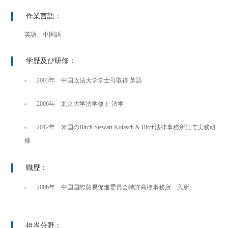
作業言語：
英語、中国語
学歴及び研修：
2003年 中国政法大学学士号取得 英語
2006年 北京大学法学修士 法学
2012年 米国のBirch Stewart Kolasch & Birch法律事務所にて実務研
修
職歴：
2006年 中国国際貿易促進委員会特許商標事務所 入所
担当分野：