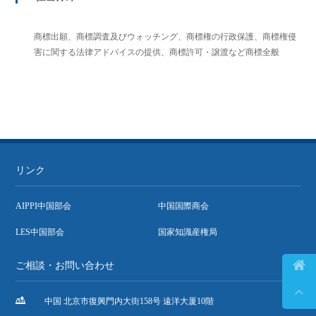
商標出願、商標調査及びウォッチング、商標権の行政保護、商標権侵
害に関する法律アドバイスの提供、商標許可・譲渡など商標全般
リンク
AIPPI中国部会
中国国際商会
LES中国部会
国家知識産権局

ご相談・お問い合わせ


中国 北京市復興門内大街158号 遠洋大厦10階