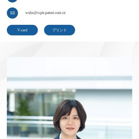
wuhx@ccpit-patent.com.cn

V-card
プリント